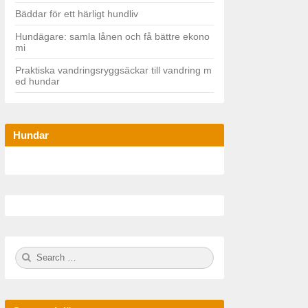
Bäddar för ett härligt hundliv
Hundägare: samla lånen och få bättre ekono
mi
Praktiska vandringsryggsäckar till vandring m
ed hundar
Hundar
S
S
e
E
a
A
r
R
c
C
h
H