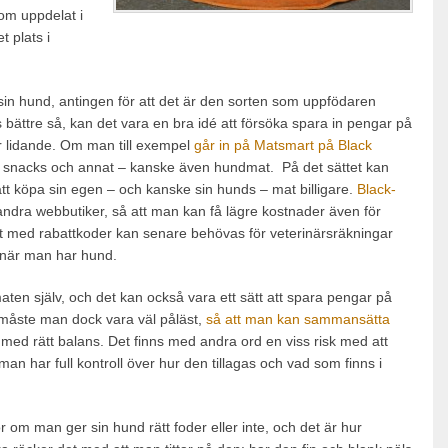
tom uppdelat i
t plats i
 sin hund, antingen för att det är den sorten som uppfödaren
 bättre så, kan det vara en bra idé att försöka spara in pengar på
ör lidande. Om man till exempel
går in på Matsmart på Black
, snacks och annat – kanske även hundmat. På det sättet kan
 köpa sin egen – och kanske sin hunds – mat billigare.
Black-
dra webbutiker, så att man kan få lägre kostnader även för
t med rabattkoder kan senare behövas för veterinärsräkningar
 när man har hund.
aten själv, och det kan också vara ett sätt att spara pengar på
måste man dock vara väl påläst,
så att man kan sammansätta
 med rätt balans. Det finns med andra ord en viss risk med att
man har full kontroll över hur den tillagas och vad som finns i
 om man ger sin hund rätt foder eller inte, och det är hur