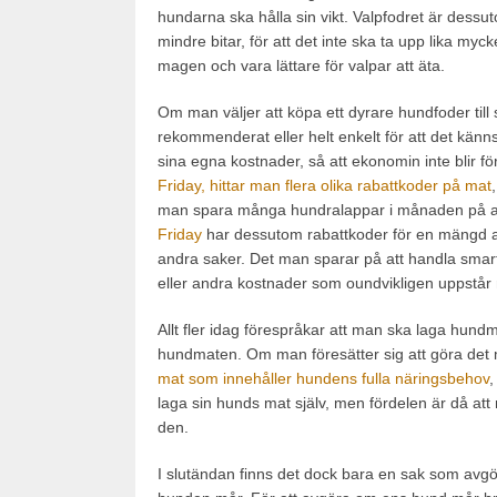
hundarna ska hålla sin vikt. Valpfodret är dessu
mindre bitar, för att det inte ska ta upp lika mycke
magen och vara lättare för valpar att äta.
Om man väljer att köpa ett dyrare hundfoder till
rekommenderat eller helt enkelt för att det känns
sina egna kostnader, så att ekonomin inte blir f
Friday, hittar man flera olika rabattkoder på mat
man spara många hundralappar i månaden på att
Friday
har dessutom rabattkoder för en mängd an
andra saker. Det man sparar på att handla smar
eller andra kostnader som oundvikligen uppstår
Allt fler idag förespråkar att man ska laga hundm
hundmaten. Om man föresätter sig att göra det 
mat som innehåller hundens fulla näringsbehov
,
laga sin hunds mat själv, men fördelen är då att 
den.
I slutändan finns det dock bara en sak som avgör