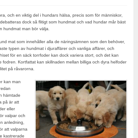
ra, och en viktig del i hundars hälsa, precis som för människor,
 debatteras dock så flitigt som hundmat och vad hundar mår bäst
lken hundmat man bör välja.
 hund mat som innehåller alla de näringsämnen som den behöver,
aste typen av hundmat i djuraffärer och vanliga affärer, och
iset för en säck torrfoder kan dock variera stort, och det kan
e fodren. Kortfattat kan skillnaden mellan billiga och dyra helfoder
litet på råvarorna.
der kan man
 redan
an hämtade
 på är att
er eller
 för valpar och
en anledning,
ör att valparna
de kastrerade