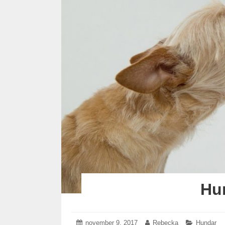
Hu
Posted
november 9, 2017
november
Author:
Rebecka
Categorie
Hundar