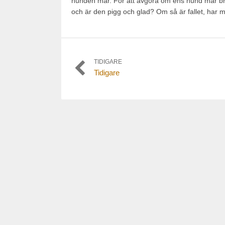
hunden mår. För att avgöra om ens hund mår bra 
och är den pigg och glad? Om så är fallet, har ma
Inläggsnavigering
TIDIGARE
Tidigare
Tidigare