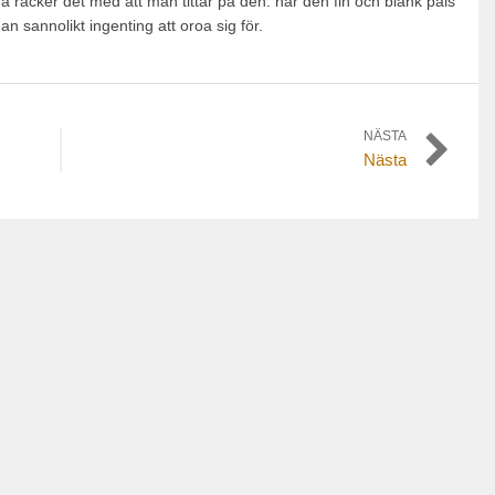
räcker det med att man tittar på den: har den fin och blank päls
n sannolikt ingenting att oroa sig för.
NÄSTA
Nästa
Nästa