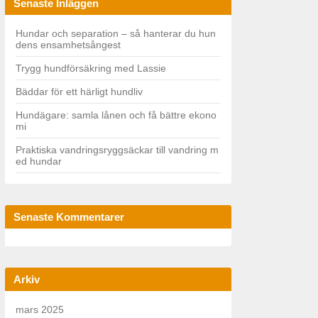
Senaste Inläggen
f
o
r:
Hundar och separation – så hanterar du hun
dens ensamhetsångest
Trygg hundförsäkring med Lassie
Bäddar för ett härligt hundliv
Hundägare: samla lånen och få bättre ekono
mi
Praktiska vandringsryggsäckar till vandring m
ed hundar
Senaste Kommentarer
Arkiv
mars 2025