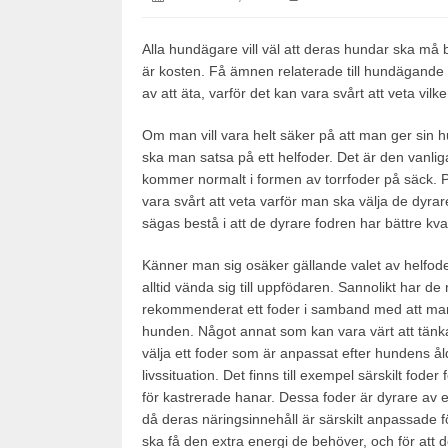
on:
9,
2017
Alla hundägare vill väl att deras hundar ska må b
är kosten. Få ämnen relaterade till hundägande
av att äta, varför det kan vara svårt att veta vi
Om man vill vara helt säker på att man ger sin
ska man satsa på ett helfoder. Det är den vanlig
kommer normalt i formen av torrfoder på säck. Pr
vara svårt att veta varför man ska välja de dyrar
sägas bestå i att de dyrare fodren har bättre kva
Känner man sig osäker gällande valet av helfo
alltid vända sig till uppfödaren. Sannolikt har de
rekommenderat ett foder i samband med att m
hunden. Något annat som kan vara värt att tänka
välja ett foder som är anpassat efter hundens åld
livssituation. Det finns till exempel särskilt foder
för kastrerade hanar. Dessa foder är dyrare av 
då deras näringsinnehåll är särskilt anpassade f
ska få den extra energi de behöver, och för att 