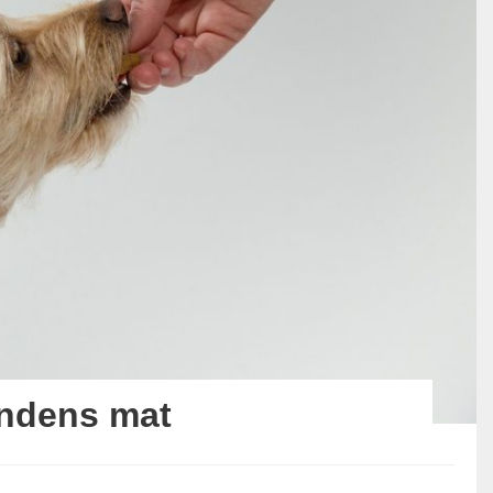
ndens mat
s: